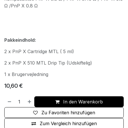
Ω /PnP X 0.8 Ω
Pakkeindhold:
2 x PnP X Cartridge MTL ( 5 ml)
2 x PnP X 510 MTL Drip Tip (Udskiftelig)
1 x Brugervejledning
10,60
€
In den Warenkorb
Zu Favoriten hinzufügen
Zum Vergleich hinzufügen