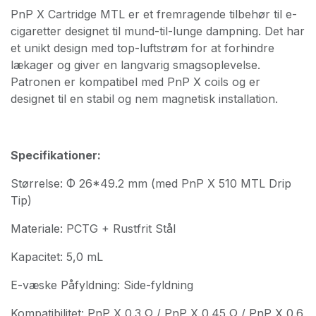
PnP X Cartridge MTL er et fremragende tilbehør til e-
cigaretter designet til mund-til-lunge dampning. Det har
et unikt design med top-luftstrøm for at forhindre
lækager og giver en langvarig smagsoplevelse.
Patronen er kompatibel med PnP X coils og er
designet til en stabil og nem magnetisk installation.
Specifikationer:
Størrelse: Φ 26*49.2 mm (med PnP X 510 MTL Drip
Tip)
Materiale: PCTG + Rustfrit Stål
Kapacitet: 5,0 mL
E-væske Påfyldning: Side-fyldning
Kompatibilitet: PnP X 0.3 Ω / PnP X 0.45 Ω / PnP X 0.6