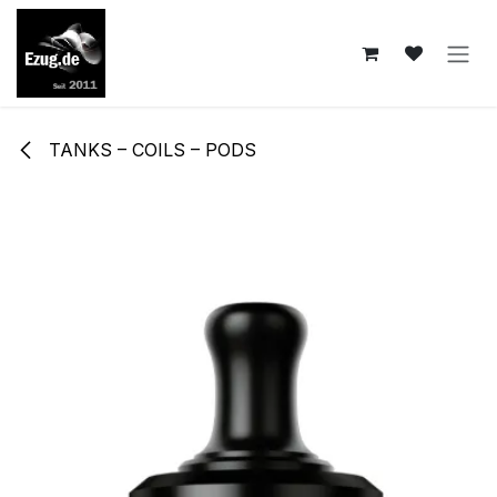
Zum Inhalt springen
TANKS – COILS – PODS