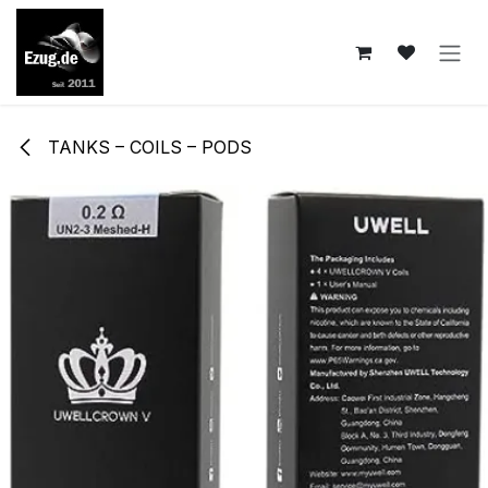
Zum Inhalt springen
TANKS – COILS – PODS