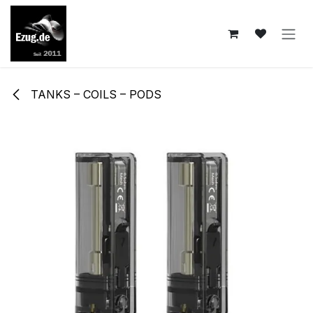
Zum Inhalt springen
TANKS – COILS – PODS