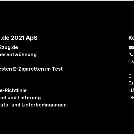
.de 2021 ApS
K
Ezug.de
herentwöhnung
CV
esten E-Zigaretten im Test
E-
Es
e-Richtlinie
Hå
nd und Lieferung
DK
ufs- und Lieferbedingungen