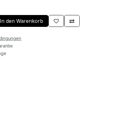
In den Warenkorb
edingungen
rantie
age