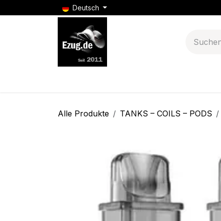
Zum Inhalt springen
Deutsch
E-Zigaretten
Puff Bars
E-Zigarette Batt
Alle Produkte
TANKS – COILS – PODS