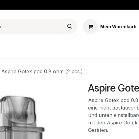
Mein Warenkorb
erien & Mods
Tanks - Coils - Pods
E-liquid
Basen
Aro
Aspire Gotek pod 0.8 ohm (2 pcs.)
Aspire Gote
Aspire Gotek pod 0.8
eine nicht austausch
und unten einstellba
mit den Aspire Gotek
Geräten.