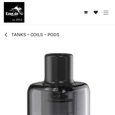
Zum Inhalt springen
TANKS – COILS – PODS