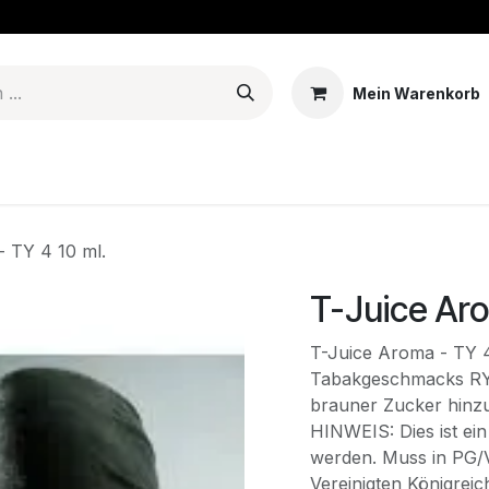
Mein Warenkorb
erien & Mods
Tanks - Coils - Pods
E-liquid
Basen
Aro
- TY 4 10 ml.
T-Juice Aro
T-Juice Aroma - TY 4
Tabakgeschmacks RY4
brauner Zucker hinz
HINWEIS: Dies ist ei
werden. Muss in PG/V
Vereinigten Königreic