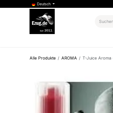
Zum Inhalt springen
Deutsch
E-Zigaretten
Puff Bars
E-Zigarette Batt
Alle Produkte
AROMA
T-Juice Aroma 