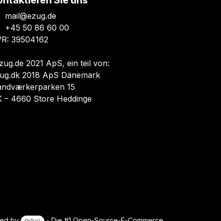
ontaktieren Sie uns
mail@ezug.de
+45 50 86 60 00
R: 39504162
zug.de 2021 ApS, ein teil von:
ug.dk 2018 ApS Dänemark
ndværkerparken 15
 – 4660 Store Heddinge
ed by
- Die #1
Open-Source-E-Commerce