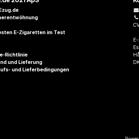
.de 2021 ApS
K
Ezug.de
herentwöhnung
CV
esten E-Zigaretten im Test
E-
Es
e-Richtlinie
Hå
nd und Lieferung
DK
ufs- und Lieferbedingungen
Power