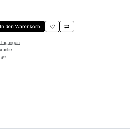
In den Warenkorb
edingungen
rantie
age