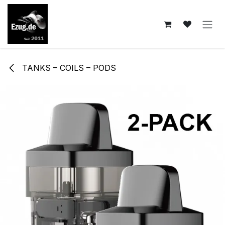
Zum Inhalt springen
TANKS – COILS – PODS