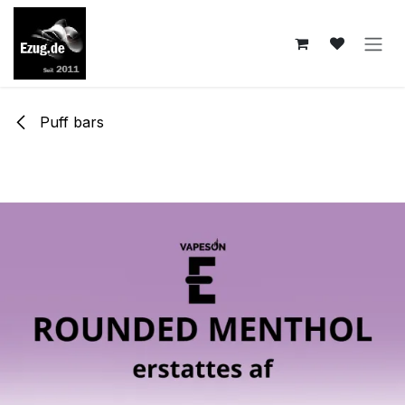
Zum Inhalt springen
Puff bars