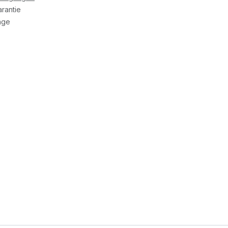
rantie
age