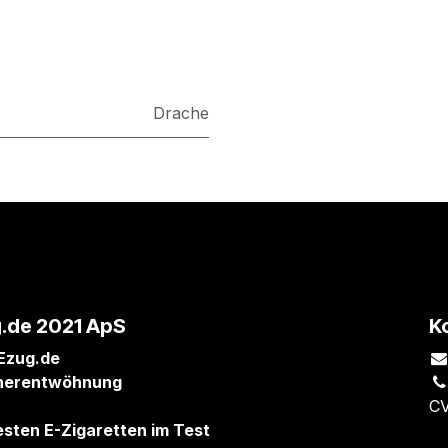
Drache
.de 2021 ApS
K
Ezug.de
herentwöhnung
CV
esten E-Zigaretten im Test