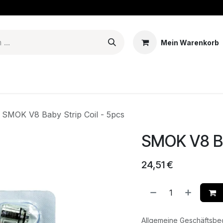
Mein Warenkorb
erien & Mods
Tanks - Coils - Pods
E-liquid
Basen
Aro
SMOK V8 Baby Strip Coil - 5pcs
SMOK V8 Ba
24,51
€
Allgemeine Geschäftsb