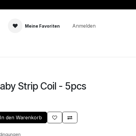
Anmelden
Meine Favoriten
men
Zubehör
Selbstmischer
by Strip Coil - 5pcs
In den Warenkorb
edingungen