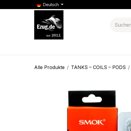
Zum Inhalt springen
Deutsch
E-Zigaretten
Puff Bars
E-Zigarette Batt
Alle Produkte
TANKS – COILS – PODS