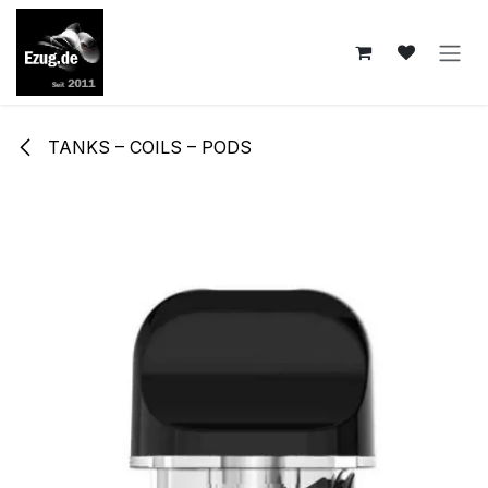
Zum Inhalt springen
TANKS – COILS – PODS